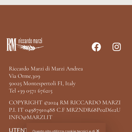
Riccardo Marzi di Marzi Andrea
Via Orme,309
50025 Montespertoli FI, Italy
Tel +39 0571 676215
COPYRIGHT ©2024 RM RICCARDO MARZI
P.I. IT 04987910488 C.F MRZNDR68P02D612U
INFO@MARZI.IT
UTENTE
✕
Questo sito utilizza cookie tecnici e di